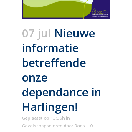
07 jul
Nieuwe
informatie
betreffende
onze
dependance in
Harlingen!
Geplaatst op 13:36h
in
Gezelschapsdieren
door
Roos
0