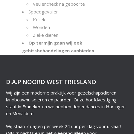
Veulencheck na geboorte
Spoedgevallen
Koliek
Wonden
Zieke dieren
Op termijn gaan wij ook
gebitsbehandelingen aanbieden
D.A.P NOORD WEST FRIESLAND
Wij zijn een moderne praktijk voor gezelschapsdieren,
landbouwhuisdieren en paarden. Onze hoofdvestiging
staat in Franeker en we hebben dependances in Harlingen
en Menaldum.
Wij staan 7 dagen per week 24 uur per dag voor u klaar!
(NB: 's nachts en in het weekend alleen voor