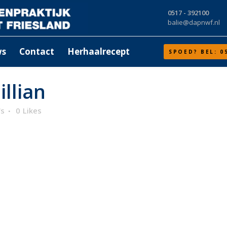
0517 - 392100
balie@dapnwf.nl
ws
Contact
Herhaalrecept
SPOED? BEL: 0
llian
's
0
Likes