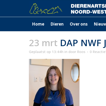
Home
Dieren
Over ons
Nieu
23 mrt
DAP NWF Ji
Geplaatst op 13:44h
in
door
Roos
0 Reactie