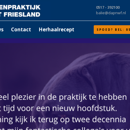
0517 - 392100
balie@dapnwf.nl
ws
Contact
Herhaalrecept
SPOED? BEL: 0