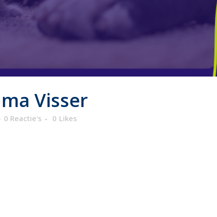
lma Visser
0 Reactie's
0
Likes