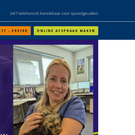
24/7 telefonisch bereikbaar voor spoedgevallen
517 - 392100
ONLINE AFSPRAAK MAKEN