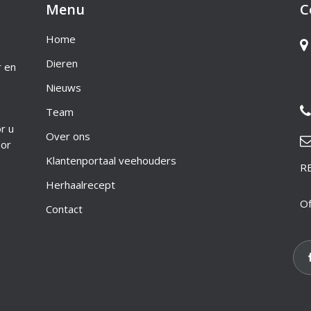
Menu
C
Home
Dieren
r en
Nieuws
Team
r u
Over ons
oor
Klantenportaal veehouders
R
Herhaalrecept
Of
Contact