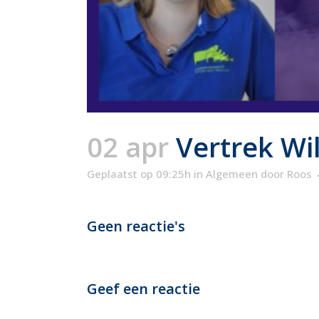
02 apr
Vertrek Wi
Geplaatst op 09:25h
in
Algemeen
door
Roos
Geen reactie's
Geef een reactie