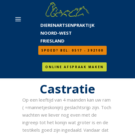
DIERENARTSENPRAKTIJK
NOORD-WEST
FRIESLAND
SPOED? BEL: 0517 - 392100
ONLINE AFSPRAAK MAKEN
Castratie
Op een leeftijd van 4 maanden kan uw ram
( =mannetjeskonijn) geslachtsrijp zijn. Toch
wachten we liever nog even met de
ingreep tot het konijn wat groter is en de
testikels goed zijn ingedaald. Vandaar dat