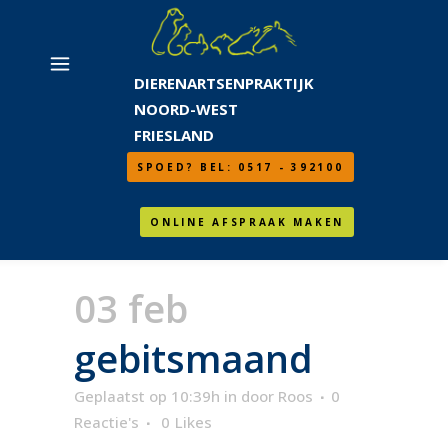
DIERENARTSENPRAKTIJK
NOORD-WEST
FRIESLAND
SPOED? BEL: 0517 - 392100
ONLINE AFSPRAAK MAKEN
03 feb
gebitsmaand
Geplaatst op 10:39h
in
door
Roos
0
Reactie's
0
Likes