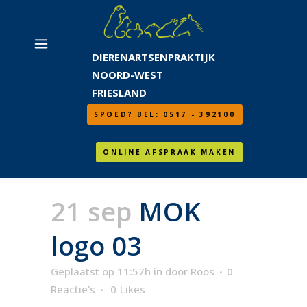
DIERENARTSENPRAKTIJK
NOORD-WEST
FRIESLAND
SPOED? BEL: 0517 - 392100
ONLINE AFSPRAAK MAKEN
21 sep
MOK
logo 03
Geplaatst op 11:57h
in
door
Roos
0
Reactie's
0
Likes