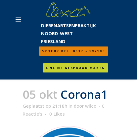
DIERENARTSENPRAKTIJK
NOORD-WEST
FRIESLAND
SPOED? BEL: 0517 - 392100
ONLINE AFSPRAAK MAKEN
05 okt
Corona1
Geplaatst op 21:18h
in
door
wilco
0
Reactie's
0
Likes