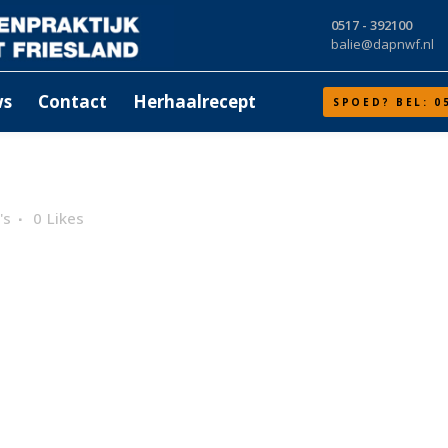
0517 - 392100
balie@dapnwf.nl
ws
Contact
Herhaalrecept
SPOED? BEL: 0
's
0
Likes