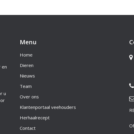
Menu
C
Home
Dieren
r en
Nieuws
Team
r u
Over ons
oor
Klantenportaal veehouders
R
Herhaalrecept
Of
Contact