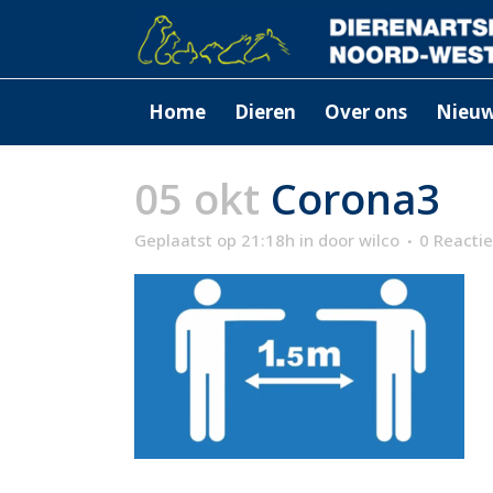
Home
Dieren
Over ons
Nieu
05 okt
Corona3
Geplaatst op 21:18h
in
door
wilco
0 Reactie