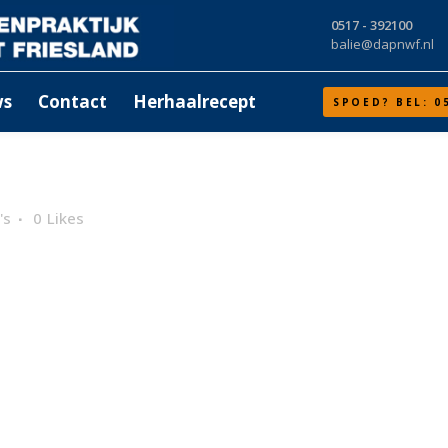
0517 - 392100
balie@dapnwf.nl
ws
Contact
Herhaalrecept
SPOED? BEL: 0
's
0
Likes