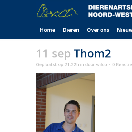
Home
Dieren
Over ons
Nieu
11 sep
Thom2
Geplaatst op 21:22h
in
door
wilco
0 Reactie